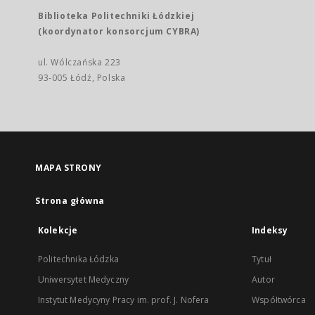
Biblioteka Politechniki Łódzkiej
(koordynator konsorcjum CYBRA)
ul. Wólczańska 223
93-005 Łódź, Polska
MAPA STRONY
Strona główna
Kolekcje
Indeksy
Politechnika Łódzka
Tytuł
Uniwersytet Medyczny
Autor
Instytut Medycyny Pracy im. prof. J. Nofera
Współtwórca