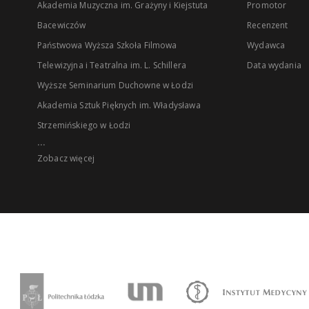
Akademia Muzyczna im. Grażyny i Kiejstuta
Promotor
Bacewiczów
Recenzent
Państwowa Wyższa Szkoła Filmowa
Wydawca
Telewizyjna i Teatralna im. L. Schillera
Data wydania
Wyższe Seminarium Duchowne w Łodzi
Akademia Sztuk Pięknych im. Władysława
Strzemińskiego w Łodzi
...
Zobacz więcej