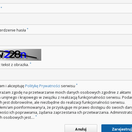
*
o
*
erdzenie hasła
*
 tekst z obrazka.
*
am i akceptuję
Politykę Prywatności
serwisu
rażam zgodę na przetwarzanie moich danych osobowych zgodnie z aktami
 unijnego i krajowego w związku z realizacją funkcjonalności serwisu. Poda
h jest dobrowolne, ale niezbędne do realizacji funkcjonalności serwisu.
łem/am poinformowany/a, że przysługuje mi prawo dostępu do swoich dan
wości ich poprawiania, żądania zaprzestania ich przetwarzania. Administra
*
h osobowych jest....
Anuluj
Zarejestruj