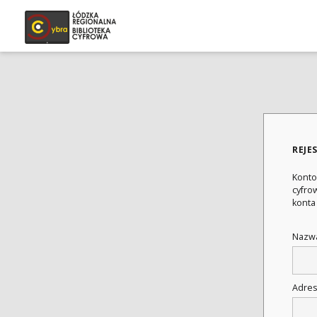
REJE
Konto
cyfrow
konta
Nazwa
Adres