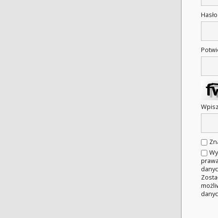
Hasł
Potwi
Wpisz
Zn
Wy
prawa
danyc
Zosta
możli
danyc