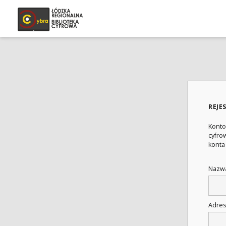
REJE
Konto
cyfrow
konta
Nazwa
Adres