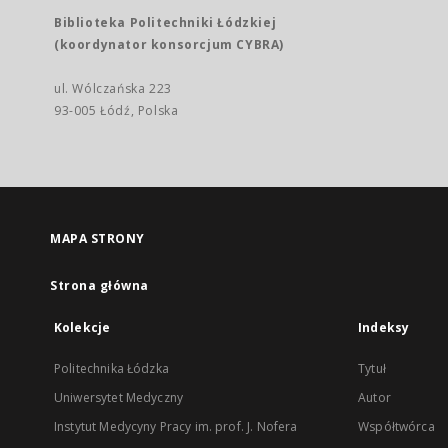
Biblioteka Politechniki Łódzkiej
(koordynator konsorcjum CYBRA)
ul. Wólczańska 223
93-005 Łódź, Polska
MAPA STRONY
Strona główna
Kolekcje
Indeksy
Politechnika Łódzka
Tytuł
Uniwersytet Medyczny
Autor
Instytut Medycyny Pracy im. prof. J. Nofera
Współtwórca