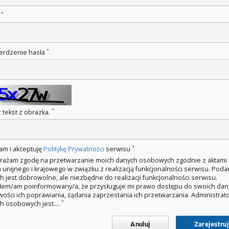
*
o
*
erdzenie hasła
*
 tekst z obrazka.
*
am i akceptuję
Politykę Prywatności
serwisu
rażam zgodę na przetwarzanie moich danych osobowych zgodnie z aktami
 unijnego i krajowego w związku z realizacją funkcjonalności serwisu. Poda
h jest dobrowolne, ale niezbędne do realizacji funkcjonalności serwisu.
łem/am poinformowany/a, że przysługuje mi prawo dostępu do swoich dan
wości ich poprawiania, żądania zaprzestania ich przetwarzania. Administra
*
h osobowych jest....
Anuluj
Zarejestruj