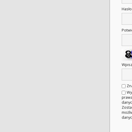
Hasł
Potwi
Wpisz
Zn
Wy
prawa
danyc
Zosta
możli
danyc