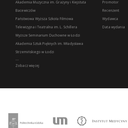
Akademia Muzyczna im. Grażyny i Kiejstuta
Promotor
Bacewiczów
Recenzent
Państwowa Wyższa Szkoła Filmowa
Wydawca
Telewizyjna i Teatralna im. L. Schillera
Data wydania
Wyższe Seminarium Duchowne w Łodzi
Akademia Sztuk Pięknych im. Władysława
Strzemińskiego w Łodzi
...
Zobacz więcej