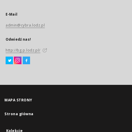
E-Mail
admin@cybra.lodz.pl
Odwiedź nas!
http://bg.p.lodz.pl/
MAPA STRONY
Strona główna
Kolekcje