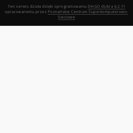
Ten serwis działa dzięki oprogramowaniu
DInGO dLibra 6.2.11
opracowanemu przez
Poznańskie Centrum Superkomputerowo-
Sieciowe