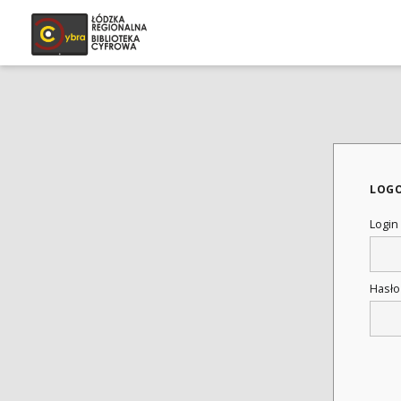
LOG
Login
Hasł