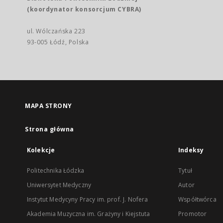
(koordynator konsorcjum CYBRA)
ul. Wólczańska 223
93-005 Łódź, Polska
MAPA STRONY
Strona główna
Kolekcje
Indeksy
Politechnika Łódzka
Tytuł
Uniwersytet Medyczny
Autor
Instytut Medycyny Pracy im. prof. J. Nofera
Współtwórca
Akademia Muzyczna im. Grażyny i Kiejstuta
Promotor