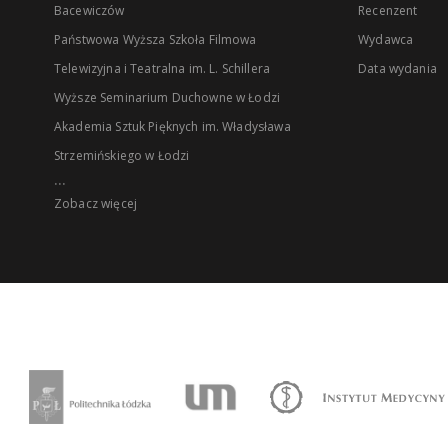
Bacewiczów
Recenzent
Państwowa Wyższa Szkoła Filmowa
Wydawca
Telewizyjna i Teatralna im. L. Schillera
Data wydania
Wyższe Seminarium Duchowne w Łodzi
Akademia Sztuk Pięknych im. Władysława
Strzemińskiego w Łodzi
...
Zobacz więcej