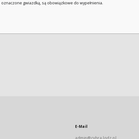
a oznaczone gwiazdką, są obowiązkowe do wypełnienia.
E-Mail
admin@cybra.lodz.pl