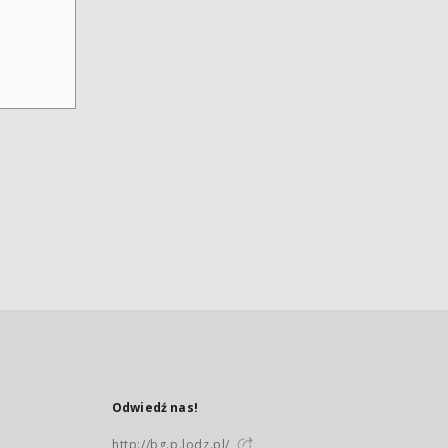
Odwiedź nas!
http://bg.p.lodz.pl/