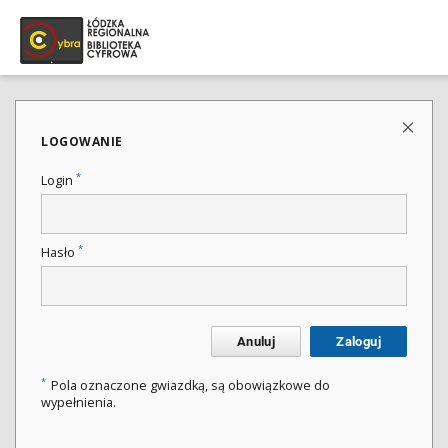
LOGOWANIE
*
Login
*
Hasło
Anuluj
Zaloguj
*
Pola oznaczone gwiazdką, są obowiązkowe do
wypełnienia.