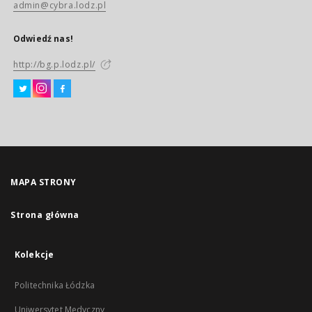
admin@cybra.lodz.pl
Odwiedź nas!
http://bg.p.lodz.pl/
MAPA STRONY
Strona główna
Kolekcje
Politechnika Łódzka
Uniwersytet Medyczny