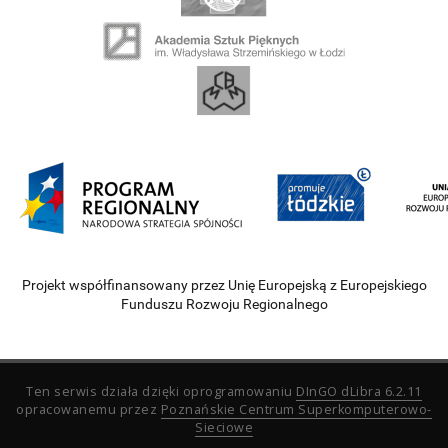
Projekt współfinansowany przez Unię Europejską z Europejskiego
Funduszu Rozwoju Regionalnego
Ten serwis działa dzięki oprogramowaniu
DInGO dLibra 6.2.11
opracowanemu przez
Poznańskie Centrum Superkomputerowo-
Sieciowe