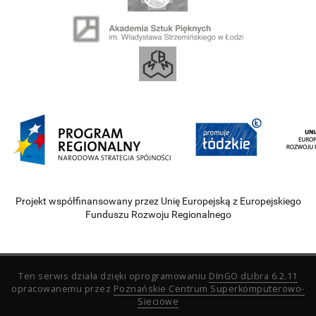
Projekt współfinansowany przez Unię Europejską z Europejskiego
Funduszu Rozwoju Regionalnego
Ten serwis działa dzięki oprogramowaniu
DInGO dLibra 6.2.11
opracowanemu przez
Poznańskie Centrum Superkomputerowo-
Sieciowe