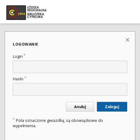
LOGOWANIE
*
Login
*
Hasło
Anuluj
Zaloguj
*
Pola oznaczone gwiazdką, są obowiązkowe do
wypełnienia.