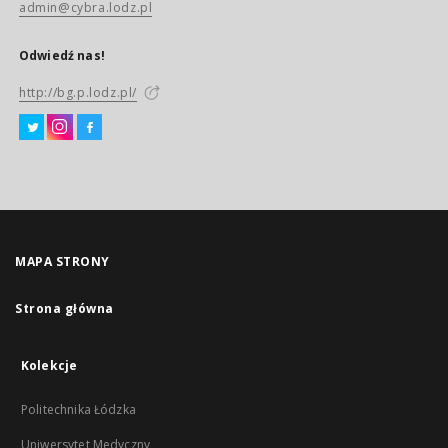
admin@cybra.lodz.pl
Odwiedź nas!
http://bg.p.lodz.pl/
MAPA STRONY
Strona główna
Kolekcje
Politechnika Łódzka
Uniwersytet Medyczny