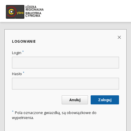
LOGOWANIE
*
Login
*
Hasło
Anuluj
Zaloguj
*
Pola oznaczone gwiazdką, są obowiązkowe do
wypełnienia.