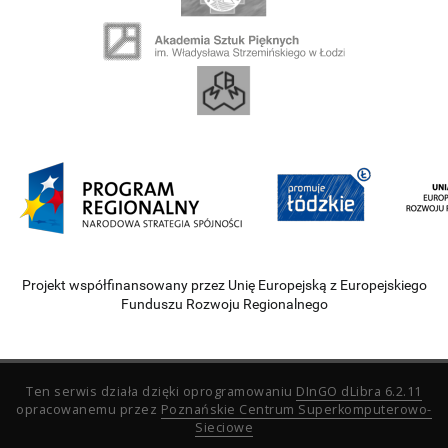
Projekt współfinansowany przez Unię Europejską z Europejskiego
Funduszu Rozwoju Regionalnego
Ten serwis działa dzięki oprogramowaniu
DInGO dLibra 6.2.11
opracowanemu przez
Poznańskie Centrum Superkomputerowo-
Sieciowe