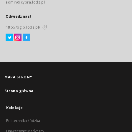
admin@cybra.lodz.pl
Odwiedź nas!
http://bg.p.lodz.pl/
MAPA STRONY
Strona główna
Kolekcje
Politechnika Łódzka
Uniwersytet Medyczny