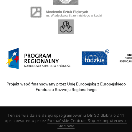
Projekt współfinansowany przez Unię Europejską z Europejskiego
Funduszu Rozwoju Regionalnego
Ten serwis działa dzięki oprogramowaniu
DInGO dLibra 6.2.11
opracowanemu przez
Poznańskie Centrum Superkomputerowo-
Sieciowe