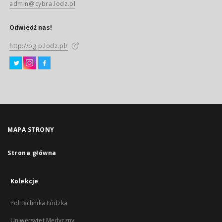
admin@cybra.lodz.pl
Odwiedź nas!
http://bg.p.lodz.pl/
MAPA STRONY
Strona główna
Kolekcje
Politechnika Łódzka
Uniwersytet Medyczny