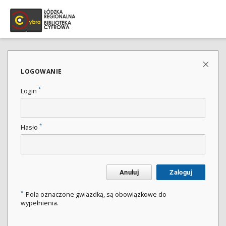
LOGOWANIE
*
Login
*
Hasło
Anuluj
Zaloguj
*
Pola oznaczone gwiazdką, są obowiązkowe do
wypełnienia.