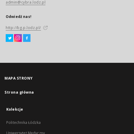
admin@cybra.lodz.pl
Odwiedź nas!
http://bg.p.lodz.pl/
MAPA STRONY
Strona główna
Kolekcje
Politechnika Łódzka
Uniwersytet Medyczny