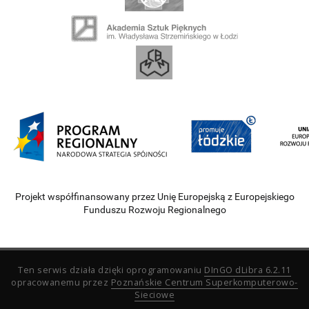
Projekt współfinansowany przez Unię Europejską z Europejskiego
Funduszu Rozwoju Regionalnego
Ten serwis działa dzięki oprogramowaniu
DInGO dLibra 6.2.11
opracowanemu przez
Poznańskie Centrum Superkomputerowo-
Sieciowe