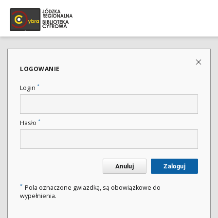
LOGOWANIE
*
Login
*
Hasło
Anuluj
Zaloguj
*
Pola oznaczone gwiazdką, są obowiązkowe do
wypełnienia.