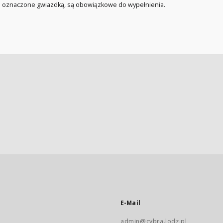
a oznaczone gwiazdką, są obowiązkowe do wypełnienia.
E-Mail
admin@cybra.lodz.pl