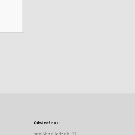
Odwiedź nas!
http://bg.p.lodz.pl/