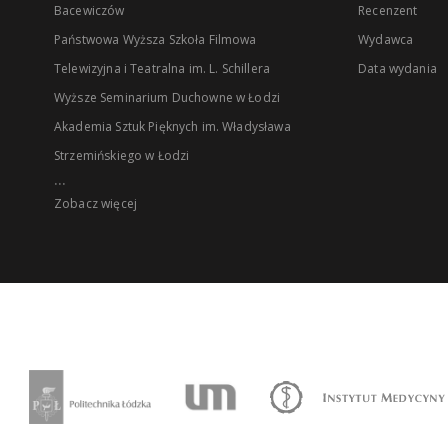
Bacewiczów
Recenzent
Państwowa Wyższa Szkoła Filmowa
Wydawca
Telewizyjna i Teatralna im. L. Schillera
Data wydania
Wyższe Seminarium Duchowne w Łodzi
Akademia Sztuk Pięknych im. Władysława
Strzemińskiego w Łodzi
...
Zobacz więcej