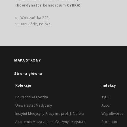
(koordynator konsorcjum CYBRA)
ul. Wólczańska 223
93-005 Łódź, Polska
MAPA STRONY
Strona główna
Kolekcje
Indeksy
Politechnika Łódzka
Tytuł
Uniwersytet Medyczny
Autor
Instytut Medycyny Pracy im. prof. J. Nofera
Współtwórca
Akademia Muzyczna im. Grażyny i Kiejstuta
Promotor