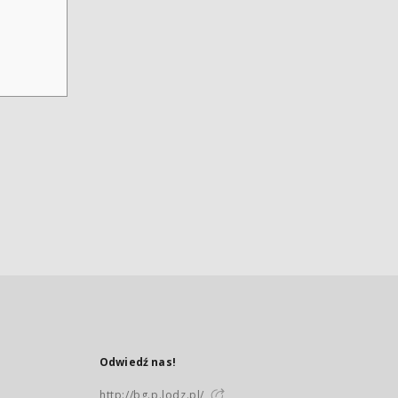
Odwiedź nas!
http://bg.p.lodz.pl/