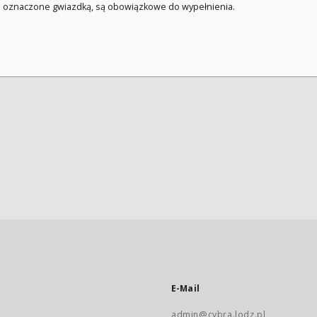
a oznaczone gwiazdką, są obowiązkowe do wypełnienia.
E-Mail
admin@cybra.lodz.pl