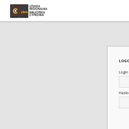
LOG
Login
Hasł