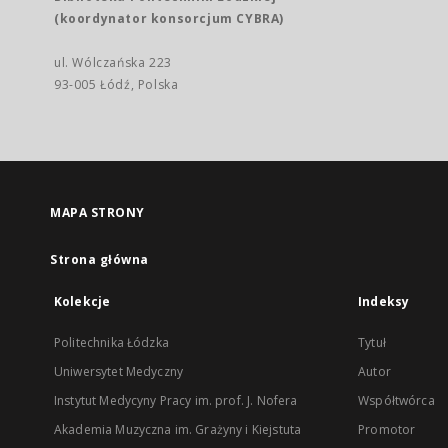
(koordynator konsorcjum CYBRA)
ul. Wólczańska 223
93-005 Łódź, Polska
MAPA STRONY
Strona główna
Kolekcje
Indeksy
Politechnika Łódzka
Tytuł
Uniwersytet Medyczny
Autor
Instytut Medycyny Pracy im. prof. J. Nofera
Współtwórca
Akademia Muzyczna im. Grażyny i Kiejstuta
Promotor