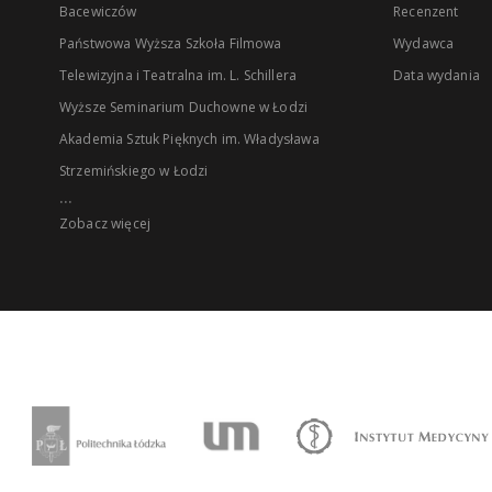
Bacewiczów
Recenzent
Państwowa Wyższa Szkoła Filmowa
Wydawca
Telewizyjna i Teatralna im. L. Schillera
Data wydania
Wyższe Seminarium Duchowne w Łodzi
Akademia Sztuk Pięknych im. Władysława
Strzemińskiego w Łodzi
...
Zobacz więcej