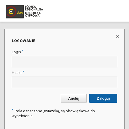
LOGOWANIE
*
Login
*
Hasło
Anuluj
Zaloguj
*
Pola oznaczone gwiazdką, są obowiązkowe do
wypełnienia.