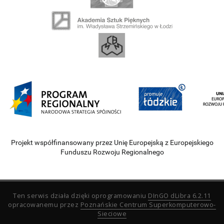
Projekt współfinansowany przez Unię Europejską z Europejskiego
Funduszu Rozwoju Regionalnego
Ten serwis działa dzięki oprogramowaniu
DInGO dLibra 6.2.11
opracowanemu przez
Poznańskie Centrum Superkomputerowo-
Sieciowe