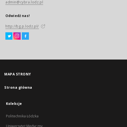
admin@cybra.lodz.pl
Odwiedź nas!
http://bg.p.lodz.pl/
MAPA STRONY
Strona główna
Kolekcje
Politechnika Łódzka
Uniwersytet Medyczny