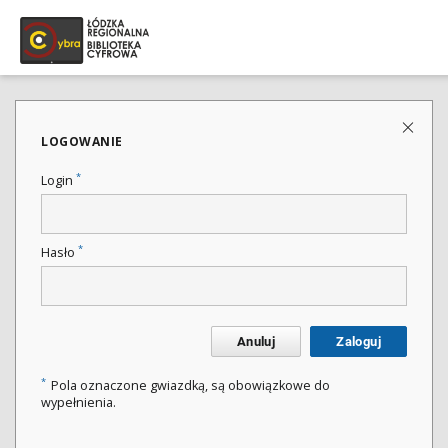
LOGOWANIE
*
Login
*
Hasło
Anuluj
Zaloguj
*
Pola oznaczone gwiazdką, są obowiązkowe do
wypełnienia.