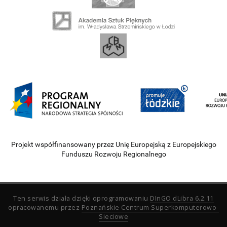
Projekt współfinansowany przez Unię Europejską z Europejskiego
Funduszu Rozwoju Regionalnego
Ten serwis działa dzięki oprogramowaniu
DInGO dLibra 6.2.11
opracowanemu przez
Poznańskie Centrum Superkomputerowo-
Sieciowe