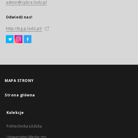
admin@cybra.lodz.pl
Odwiedź nas!
http://bg.p.lodz.pl/
MAPA STRONY
Strona główna
Kolekcje
Politechnika Łódzka
Uniwersytet Medyczny