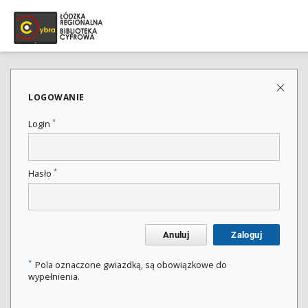
LOGOWANIE
*
Login
*
Hasło
Anuluj
Zaloguj
*
Pola oznaczone gwiazdką, są obowiązkowe do
wypełnienia.