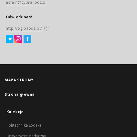
admin@cybra.lodz.pl
Odwiedź nas!
http://bg.p.lodz.pl/
MAPA STRONY
Strona główna
Kolekcje
Politechnika Łódzka
Uniwersytet Medyczny