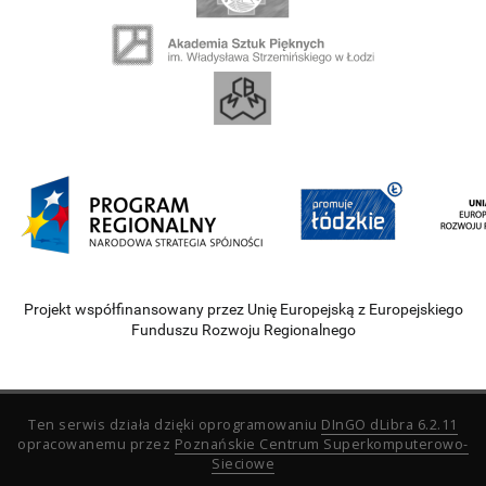
Projekt współfinansowany przez Unię Europejską z Europejskiego
Funduszu Rozwoju Regionalnego
Ten serwis działa dzięki oprogramowaniu
DInGO dLibra 6.2.11
opracowanemu przez
Poznańskie Centrum Superkomputerowo-
Sieciowe