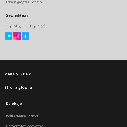
admin@cybra.lodz.pl
Odwiedź nas!
http://bg.p.lodz.pl/
MAPA STRONY
Strona główna
Kolekcje
Politechnika Łódzka
Uniwersytet Medyczny