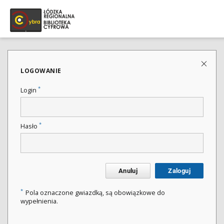
LOGOWANIE
*
Login
*
Hasło
Anuluj
Zaloguj
*
Pola oznaczone gwiazdką, są obowiązkowe do
wypełnienia.