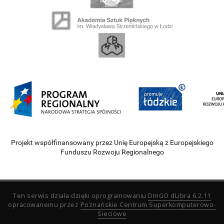
Projekt współfinansowany przez Unię Europejską z Europejskiego
Funduszu Rozwoju Regionalnego
Ten serwis działa dzięki oprogramowaniu
DInGO dLibra 6.2.11
opracowanemu przez
Poznańskie Centrum Superkomputerowo-
Sieciowe