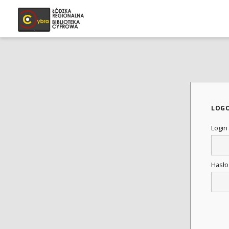
LOG
Login
Hasł