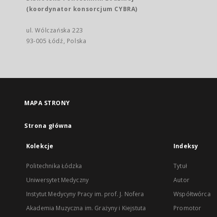
(koordynator konsorcjum CYBRA)
ul. Wólczańska 223
93-005 Łódź, Polska
MAPA STRONY
Strona główna
Kolekcje
Indeksy
Politechnika Łódzka
Tytuł
Uniwersytet Medyczny
Autor
Instytut Medycyny Pracy im. prof. J. Nofera
Współtwórca
Akademia Muzyczna im. Grażyny i Kiejstuta
Promotor