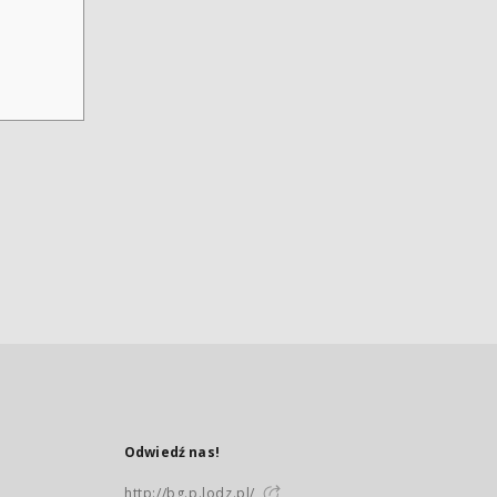
Odwiedź nas!
http://bg.p.lodz.pl/