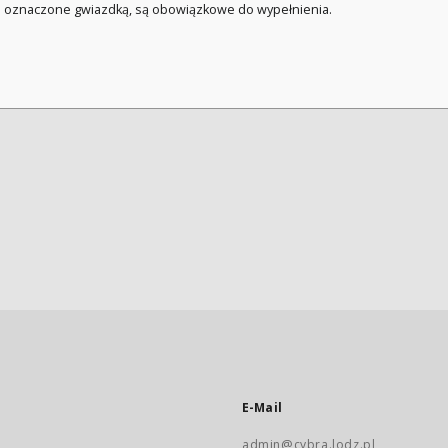
a oznaczone gwiazdką, są obowiązkowe do wypełnienia.
E-Mail
admin@cybra.lodz.pl