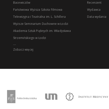
Bacewiczów
Recenzent
Państwowa Wyższa Szkoła Filmowa
Wydawca
Telewizyjna i Teatralna im. L. Schillera
Data wydania
Wyższe Seminarium Duchowne w Łodzi
Akademia Sztuk Pięknych im. Władysława
Strzemińskiego w Łodzi
...
Zobacz więcej