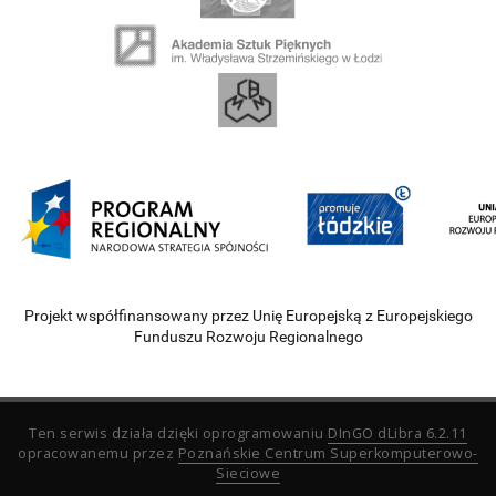
Projekt współfinansowany przez Unię Europejską z Europejskiego
Funduszu Rozwoju Regionalnego
Ten serwis działa dzięki oprogramowaniu
DInGO dLibra 6.2.11
opracowanemu przez
Poznańskie Centrum Superkomputerowo-
Sieciowe