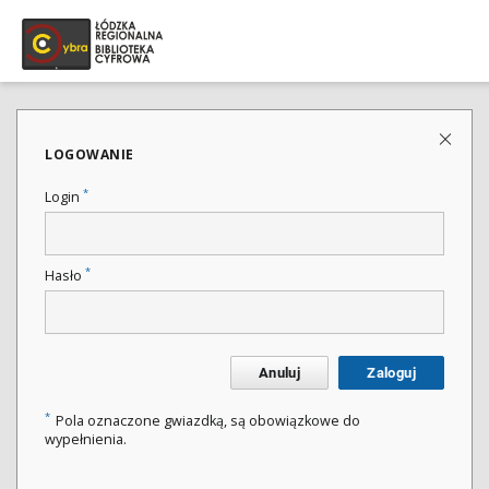
LOGOWANIE
*
Login
*
Hasło
Anuluj
Zaloguj
*
Pola oznaczone gwiazdką, są obowiązkowe do
wypełnienia.