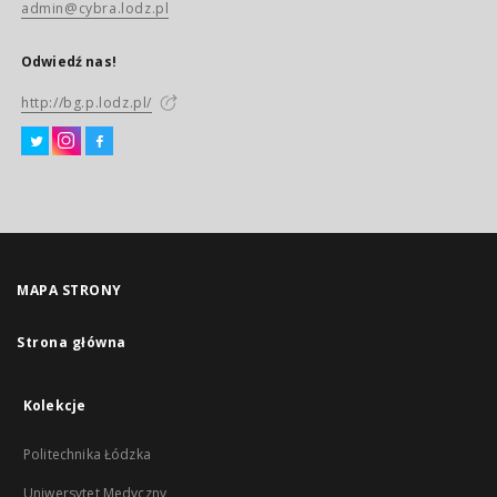
admin@cybra.lodz.pl
Odwiedź nas!
http://bg.p.lodz.pl/
MAPA STRONY
Strona główna
Kolekcje
Politechnika Łódzka
Uniwersytet Medyczny