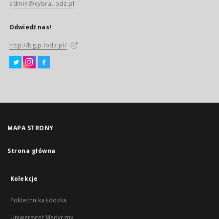
admin@cybra.lodz.pl
Odwiedź nas!
http://bg.p.lodz.pl/
MAPA STRONY
Strona główna
Kolekcje
Politechnika Łódzka
Uniwersytet Medyczny