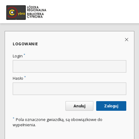
LOGOWANIE
*
Login
*
Hasło
Anuluj
Zaloguj
*
Pola oznaczone gwiazdką, są obowiązkowe do
wypełnienia.