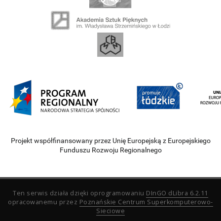
Projekt współfinansowany przez Unię Europejską z Europejskiego
Funduszu Rozwoju Regionalnego
Ten serwis działa dzięki oprogramowaniu
DInGO dLibra 6.2.11
opracowanemu przez
Poznańskie Centrum Superkomputerowo-
Sieciowe