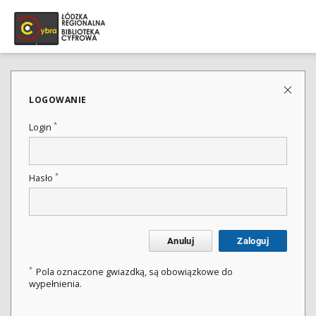
LOGOWANIE
*
Login
*
Hasło
Anuluj
Zaloguj
*
Pola oznaczone gwiazdką, są obowiązkowe do
wypełnienia.