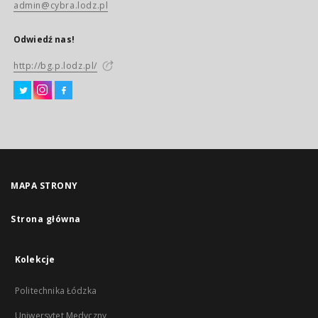
admin@cybra.lodz.pl
Odwiedź nas!
http://bg.p.lodz.pl/
MAPA STRONY
Strona główna
Kolekcje
Politechnika Łódzka
Uniwersytet Medyczny