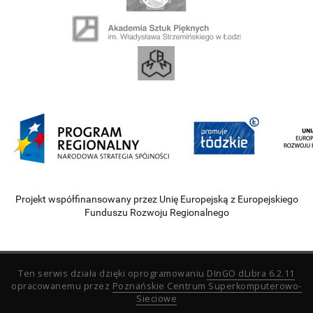
Projekt współfinansowany przez Unię Europejską z Europejskiego
Funduszu Rozwoju Regionalnego
Ten serwis działa dzięki oprogramowaniu
DInGO dLibra 6.2.11
opracowanemu przez
Poznańskie Centrum Superkomputerowo-
Sieciowe