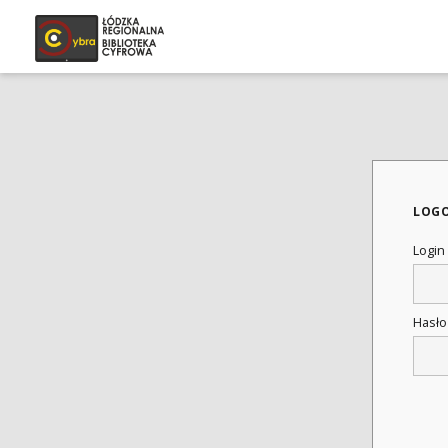
LOG
Login
Hasł