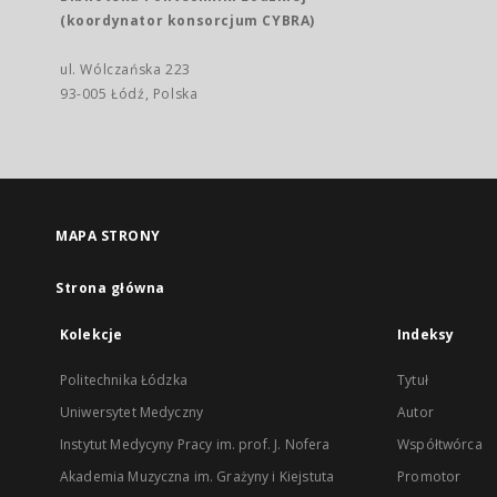
(koordynator konsorcjum CYBRA)
ul. Wólczańska 223
93-005 Łódź, Polska
MAPA STRONY
Strona główna
Kolekcje
Indeksy
Politechnika Łódzka
Tytuł
Uniwersytet Medyczny
Autor
Instytut Medycyny Pracy im. prof. J. Nofera
Współtwórca
Akademia Muzyczna im. Grażyny i Kiejstuta
Promotor