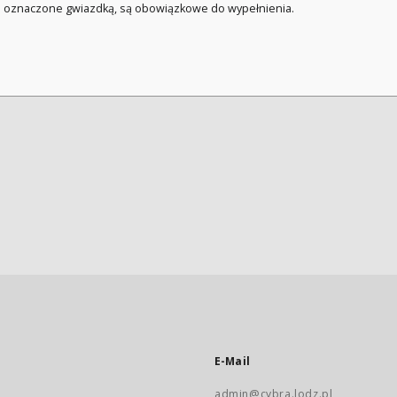
a oznaczone gwiazdką, są obowiązkowe do wypełnienia.
E-Mail
admin@cybra.lodz.pl