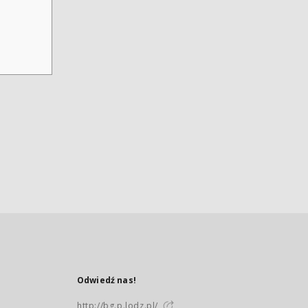
Odwiedź nas!
http://bg.p.lodz.pl/