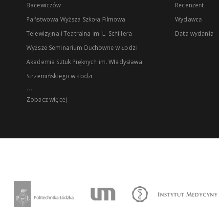
Bacewiczów
Recenzent
Państwowa Wyższa Szkoła Filmowa
Wydawca
Telewizyjna i Teatralna im. L. Schillera
Data wydania
Wyższe Seminarium Duchowne w Łodzi
Akademia Sztuk Pięknych im. Władysława
Strzemińskiego w Łodzi
...
Zobacz więcej