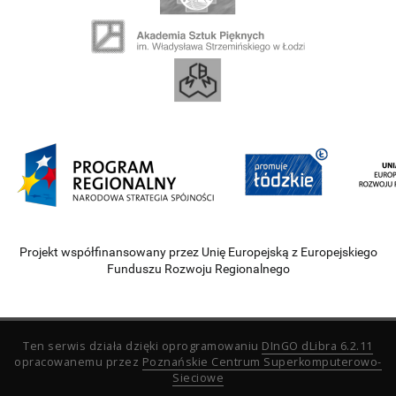
Projekt współfinansowany przez Unię Europejską z Europejskiego
Funduszu Rozwoju Regionalnego
Ten serwis działa dzięki oprogramowaniu
DInGO dLibra 6.2.11
opracowanemu przez
Poznańskie Centrum Superkomputerowo-
Sieciowe