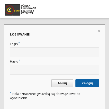
LOGOWANIE
*
Login
*
Hasło
Anuluj
Zaloguj
*
Pola oznaczone gwiazdką, są obowiązkowe do
wypełnienia.