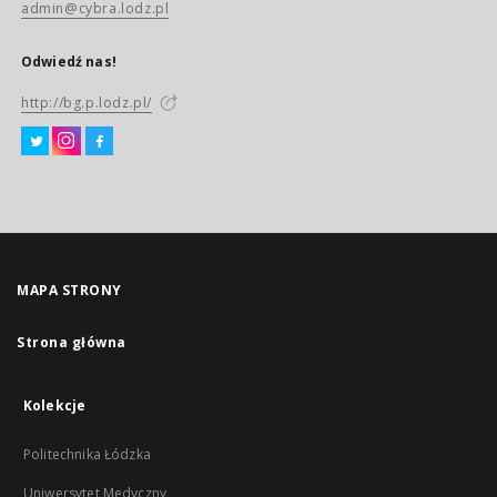
admin@cybra.lodz.pl
Odwiedź nas!
http://bg.p.lodz.pl/
MAPA STRONY
Strona główna
Kolekcje
Politechnika Łódzka
Uniwersytet Medyczny