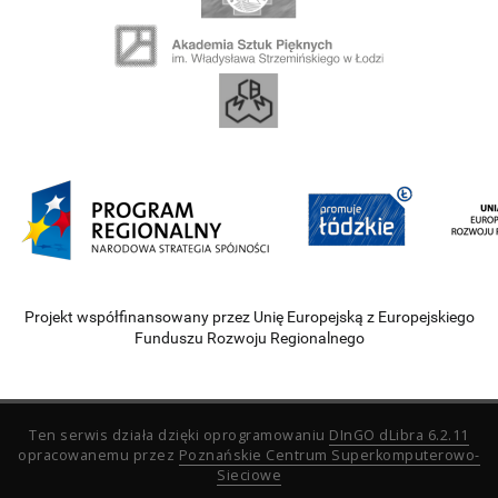
Projekt współfinansowany przez Unię Europejską z Europejskiego
Funduszu Rozwoju Regionalnego
Ten serwis działa dzięki oprogramowaniu
DInGO dLibra 6.2.11
opracowanemu przez
Poznańskie Centrum Superkomputerowo-
Sieciowe