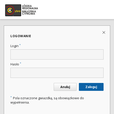
LOGOWANIE
*
Login
*
Hasło
Anuluj
Zaloguj
*
Pola oznaczone gwiazdką, są obowiązkowe do
wypełnienia.