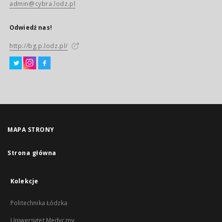
admin@cybra.lodz.pl
Odwiedź nas!
http://bg.p.lodz.pl/
MAPA STRONY
Strona główna
Kolekcje
Politechnika Łódzka
Uniwersytet Medyczny