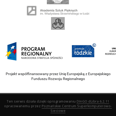
Projekt współfinansowany przez Unię Europejską z Europejskiego
Funduszu Rozwoju Regionalnego
Ten serwis działa dzięki oprogramowaniu
DInGO dLibra 6.2.11
opracowanemu przez
Poznańskie Centrum Superkomputerowo-
Sieciowe