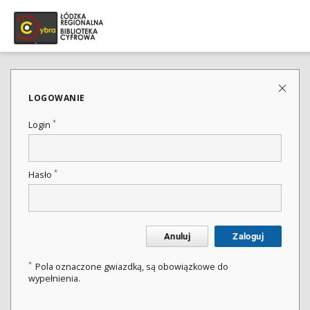
LOGOWANIE
*
Login
*
Hasło
Anuluj
Zaloguj
*
Pola oznaczone gwiazdką, są obowiązkowe do
wypełnienia.