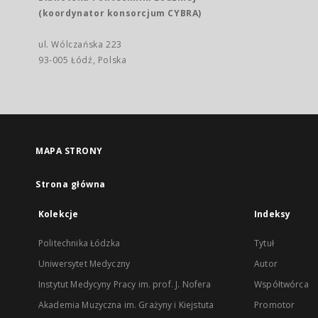
(koordynator konsorcjum CYBRA)
ul. Wólczańska 223
93-005 Łódź, Polska
MAPA STRONY
Strona główna
Kolekcje
Indeksy
Politechnika Łódzka
Tytuł
Uniwersytet Medyczny
Autor
Instytut Medycyny Pracy im. prof. J. Nofera
Współtwórca
Akademia Muzyczna im. Grażyny i Kiejstuta
Promotor