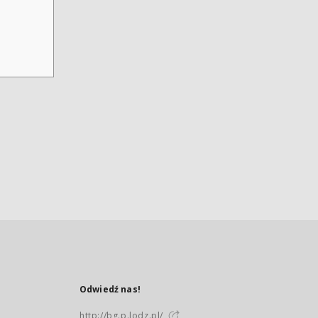
Odwiedź nas!
http://bg.p.lodz.pl/