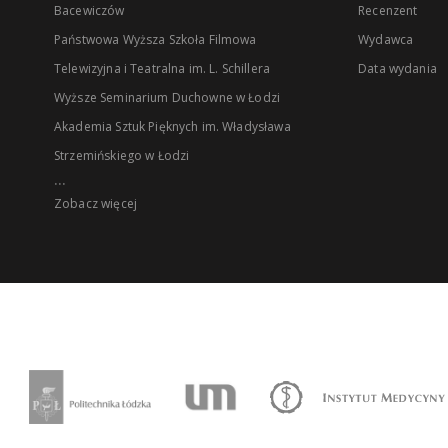
Bacewiczów
Recenzent
Państwowa Wyższa Szkoła Filmowa
Wydawca
Telewizyjna i Teatralna im. L. Schillera
Data wydania
Wyższe Seminarium Duchowne w Łodzi
Akademia Sztuk Pięknych im. Władysława
Strzemińskiego w Łodzi
...
Zobacz więcej