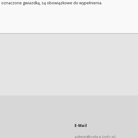
a oznaczone gwiazdką, są obowiązkowe do wypełnienia.
E-Mail
admin@cybra.lodz.pl