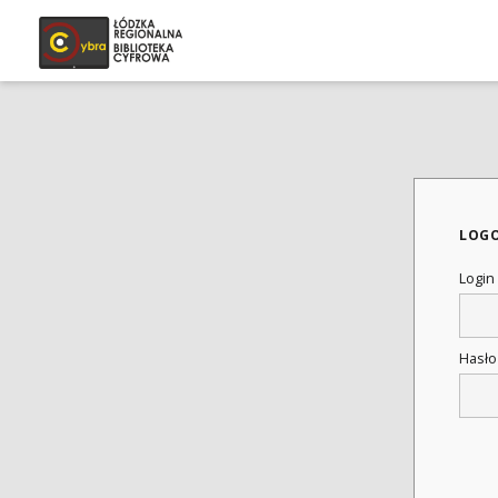
LOG
Login
Hasł