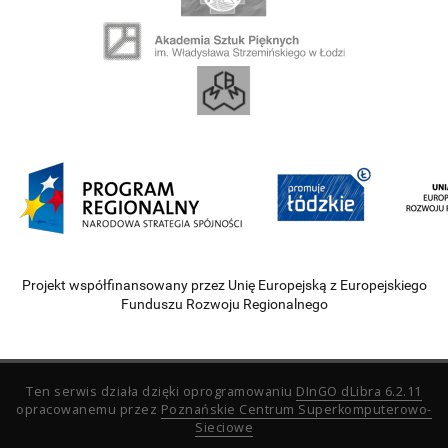
Projekt współfinansowany przez Unię Europejską z Europejskiego
Funduszu Rozwoju Regionalnego
Ten serwis działa dzięki oprogramowaniu
DInGO dLibra 6.2.11
opracowanemu przez
Poznańskie Centrum Superkomputerowo-
Sieciowe