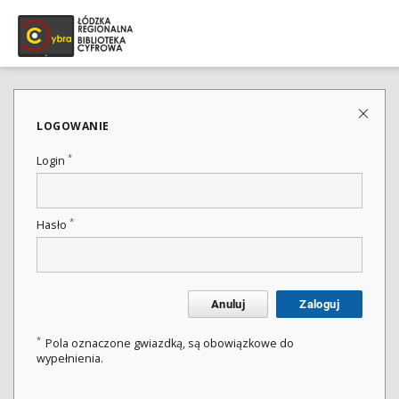
LOGOWANIE
*
Login
*
Hasło
Anuluj
Zaloguj
*
Pola oznaczone gwiazdką, są obowiązkowe do
wypełnienia.