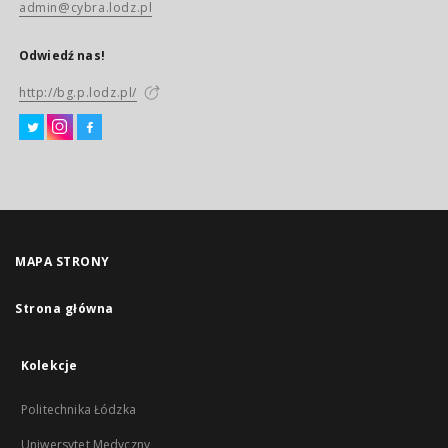
admin@cybra.lodz.pl
Odwiedź nas!
http://bg.p.lodz.pl/
MAPA STRONY
Strona główna
Kolekcje
Politechnika Łódzka
Uniwersytet Medyczny