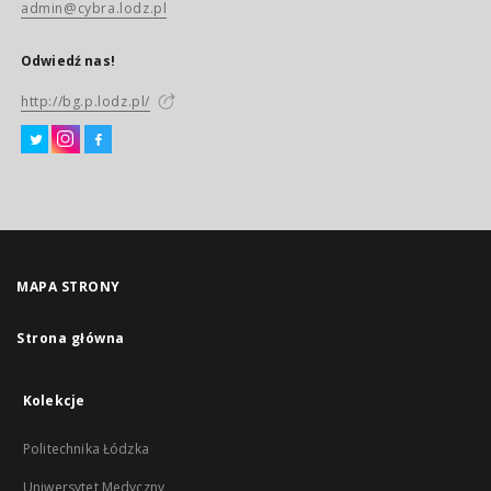
admin@cybra.lodz.pl
Odwiedź nas!
http://bg.p.lodz.pl/
MAPA STRONY
Strona główna
Kolekcje
Politechnika Łódzka
Uniwersytet Medyczny