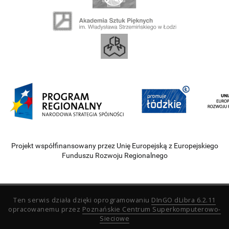
Projekt współfinansowany przez Unię Europejską z Europejskiego
Funduszu Rozwoju Regionalnego
Ten serwis działa dzięki oprogramowaniu
DInGO dLibra 6.2.11
opracowanemu przez
Poznańskie Centrum Superkomputerowo-
Sieciowe