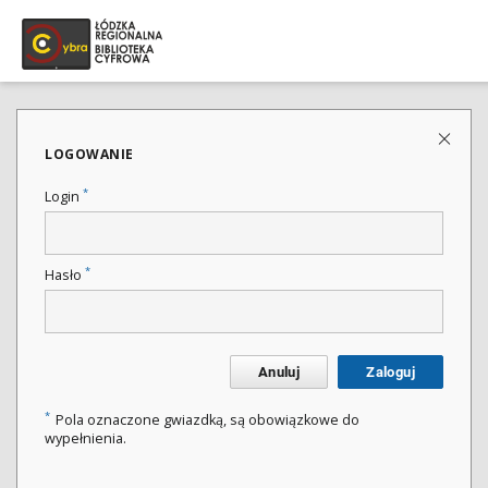
LOGOWANIE
*
Login
*
Hasło
Anuluj
Zaloguj
*
Pola oznaczone gwiazdką, są obowiązkowe do
wypełnienia.