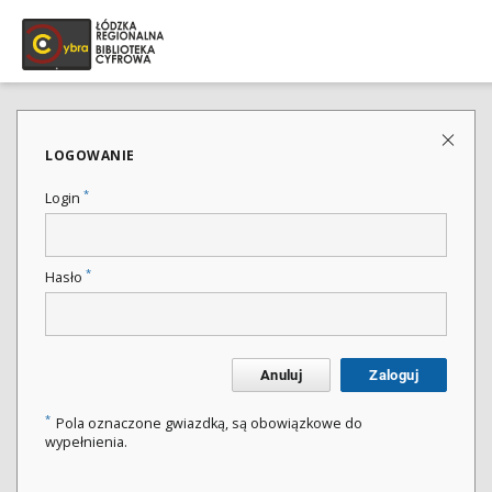
LOGOWANIE
*
Login
*
Hasło
Anuluj
Zaloguj
*
Pola oznaczone gwiazdką, są obowiązkowe do
wypełnienia.