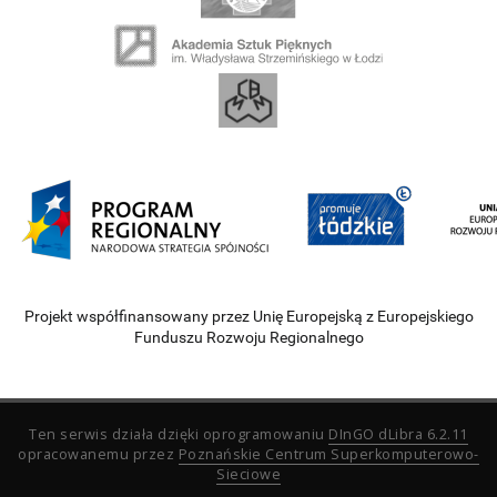
Projekt współfinansowany przez Unię Europejską z Europejskiego
Funduszu Rozwoju Regionalnego
Ten serwis działa dzięki oprogramowaniu
DInGO dLibra 6.2.11
opracowanemu przez
Poznańskie Centrum Superkomputerowo-
Sieciowe