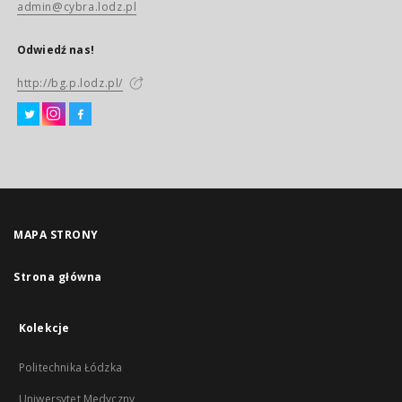
admin@cybra.lodz.pl
Odwiedź nas!
http://bg.p.lodz.pl/
MAPA STRONY
Strona główna
Kolekcje
Politechnika Łódzka
Uniwersytet Medyczny