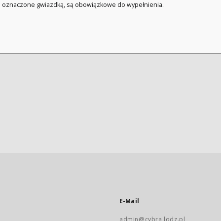
a oznaczone gwiazdką, są obowiązkowe do wypełnienia.
E-Mail
admin@cybra.lodz.pl