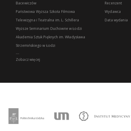
Bacewiczów
Recenzent
Państwowa Wyższa Szkoła Filmowa
Wydawca
Telewizyjna i Teatralna im. L. Schillera
Data wydania
Wyższe Seminarium Duchowne w Łodzi
Akademia Sztuk Pięknych im. Władysława
Strzemińskiego w Łodzi
...
Zobacz więcej