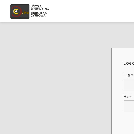
LOG
Login
Hasł