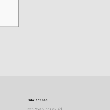
Odwiedź nas!
http://bg.p.lodz.pl/