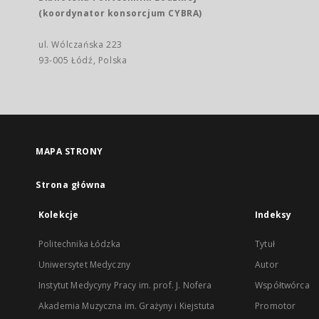
(koordynator konsorcjum CYBRA)
ul. Wólczańska 223
93-005 Łódź, Polska
MAPA STRONY
Strona główna
Kolekcje
Indeksy
Politechnika Łódzka
Tytuł
Uniwersytet Medyczny
Autor
Instytut Medycyny Pracy im. prof. J. Nofera
Współtwórca
Akademia Muzyczna im. Grażyny i Kiejstuta
Promotor