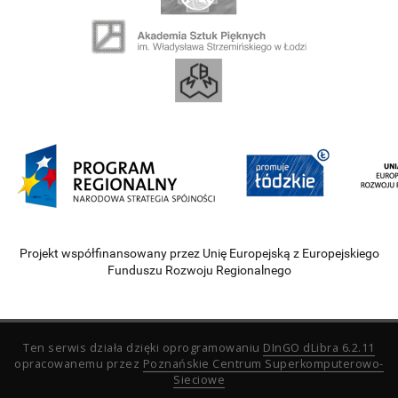
Projekt współfinansowany przez Unię Europejską z Europejskiego
Funduszu Rozwoju Regionalnego
Ten serwis działa dzięki oprogramowaniu
DInGO dLibra 6.2.11
opracowanemu przez
Poznańskie Centrum Superkomputerowo-
Sieciowe