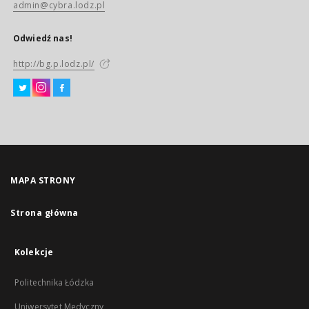
admin@cybra.lodz.pl
Odwiedź nas!
http://bg.p.lodz.pl/
MAPA STRONY
Strona główna
Kolekcje
Politechnika Łódzka
Uniwersytet Medyczny