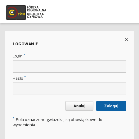
LOGOWANIE
*
Login
*
Hasło
Anuluj
Zaloguj
*
Pola oznaczone gwiazdką, są obowiązkowe do
wypełnienia.