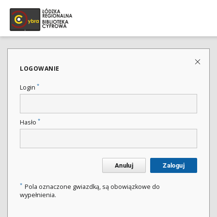
LOGOWANIE
*
Login
*
Hasło
Anuluj
Zaloguj
*
Pola oznaczone gwiazdką, są obowiązkowe do
wypełnienia.