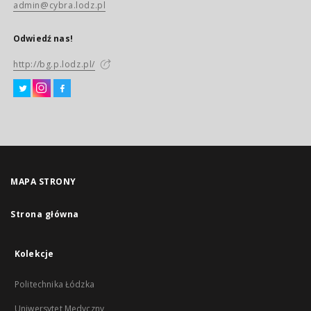
admin@cybra.lodz.pl
Odwiedź nas!
http://bg.p.lodz.pl/
MAPA STRONY
Strona główna
Kolekcje
Politechnika Łódzka
Uniwersytet Medyczny