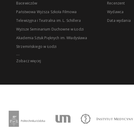
Bacewiczów
Recenzent
Państwowa Wyższa Szkoła Filmowa
Wydawca
Telewizyjna i Teatralna im. L. Schillera
Data wydania
Wyższe Seminarium Duchowne w Łodzi
Akademia Sztuk Pięknych im. Władysława
Strzemińskiego w Łodzi
...
Zobacz więcej