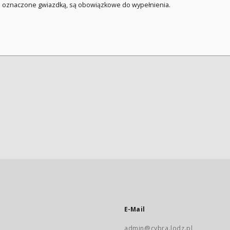
a oznaczone gwiazdką, są obowiązkowe do wypełnienia.
E-Mail
admin@cybra.lodz.pl