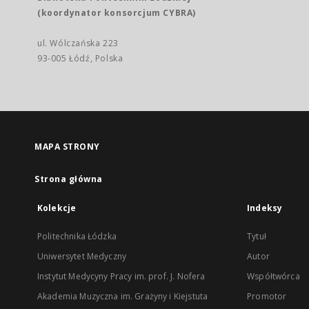
(koordynator konsorcjum CYBRA)
ul. Wólczańska 223
93-005 Łódź, Polska
MAPA STRONY
Strona główna
Kolekcje
Indeksy
Politechnika Łódzka
Tytuł
Uniwersytet Medyczny
Autor
Instytut Medycyny Pracy im. prof. J. Nofera
Współtwórca
Akademia Muzyczna im. Grażyny i Kiejstuta
Promotor