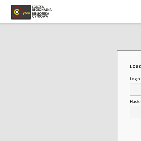
LOG
Login
Hasł