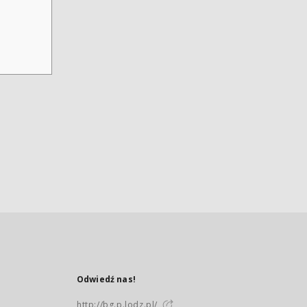
Odwiedź nas!
http://bg.p.lodz.pl/