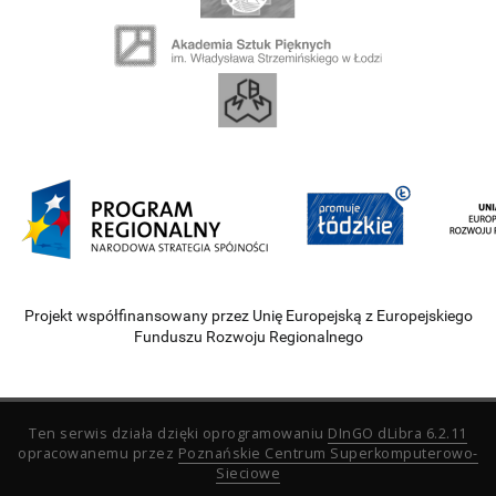
Projekt współfinansowany przez Unię Europejską z Europejskiego
Funduszu Rozwoju Regionalnego
Ten serwis działa dzięki oprogramowaniu
DInGO dLibra 6.2.11
opracowanemu przez
Poznańskie Centrum Superkomputerowo-
Sieciowe