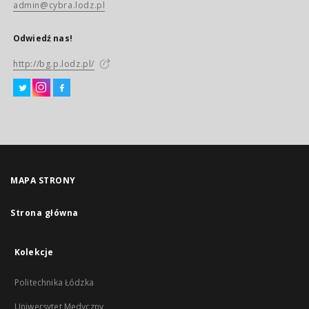
admin@cybra.lodz.pl
Odwiedź nas!
http://bg.p.lodz.pl/
MAPA STRONY
Strona główna
Kolekcje
Politechnika Łódzka
Uniwersytet Medyczny