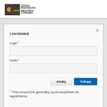
LOGOWANIE
*
Login
*
Hasło
Anuluj
Zaloguj
*
Pola oznaczone gwiazdką, są obowiązkowe do
wypełnienia.