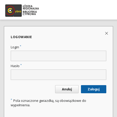
LOGOWANIE
*
Login
*
Hasło
Anuluj
Zaloguj
*
Pola oznaczone gwiazdką, są obowiązkowe do
wypełnienia.