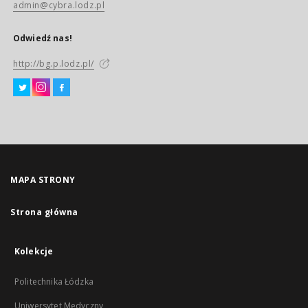
admin@cybra.lodz.pl
Odwiedź nas!
http://bg.p.lodz.pl/
MAPA STRONY
Strona główna
Kolekcje
Politechnika Łódzka
Uniwersytet Medyczny