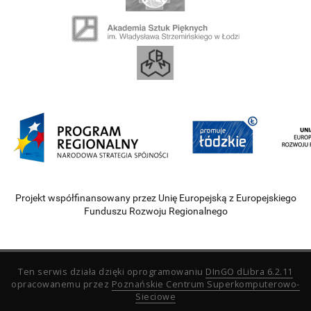
Projekt współfinansowany przez Unię Europejską z Europejskiego
Funduszu Rozwoju Regionalnego
Ten serwis działa dzięki oprogramowaniu
DInGO dLibra 6.2.11
opracowanemu przez
Poznańskie Centrum Superkomputerowo-
Sieciowe