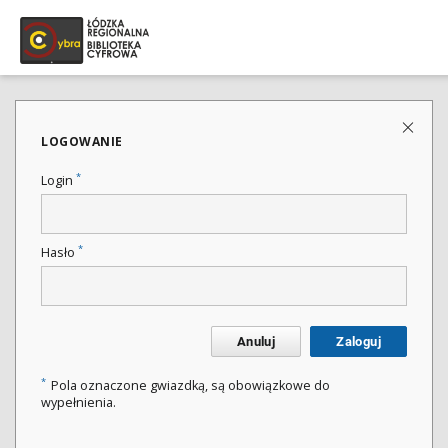
LOGOWANIE
*
Login
*
Hasło
Anuluj
Zaloguj
*
Pola oznaczone gwiazdką, są obowiązkowe do
wypełnienia.