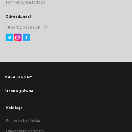
admin@cybra.lodz.pl
Odwiedź nas!
http://bg.p.lodz.pl/
MAPA STRONY
Strona główna
Kolekcje
Politechnika Łódzka
Uniwersytet Medyczny