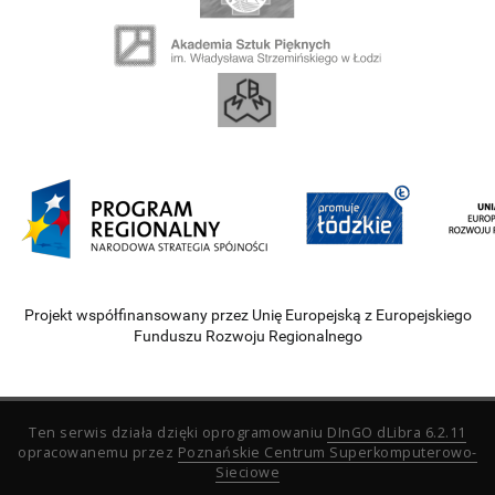
Projekt współfinansowany przez Unię Europejską z Europejskiego
Funduszu Rozwoju Regionalnego
Ten serwis działa dzięki oprogramowaniu
DInGO dLibra 6.2.11
opracowanemu przez
Poznańskie Centrum Superkomputerowo-
Sieciowe