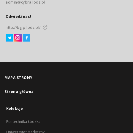
admin@cybra.lodz.pl
Odwiedź nas!
http://bg.p.lodz.pl/
MAPA STRONY
Strona główna
Kolekcje
Politechnika Łódzka
Uniwersytet Medyczny