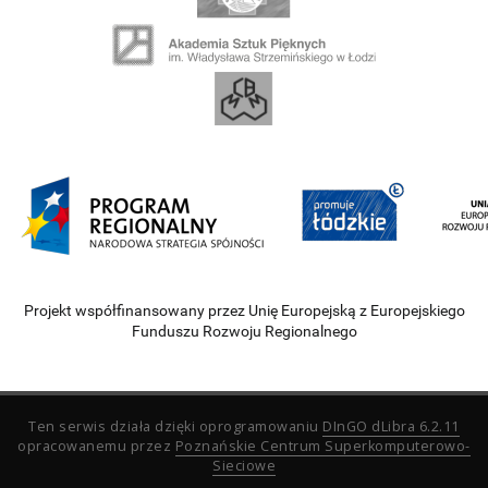
Projekt współfinansowany przez Unię Europejską z Europejskiego
Funduszu Rozwoju Regionalnego
Ten serwis działa dzięki oprogramowaniu
DInGO dLibra 6.2.11
opracowanemu przez
Poznańskie Centrum Superkomputerowo-
Sieciowe