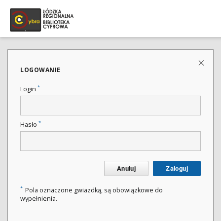
LOGOWANIE
*
Login
*
Hasło
Anuluj
Zaloguj
*
Pola oznaczone gwiazdką, są obowiązkowe do
wypełnienia.