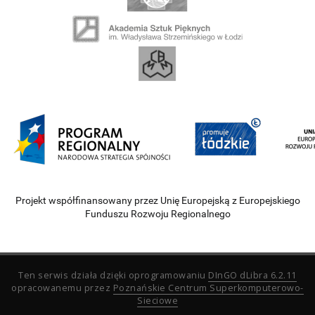
Projekt współfinansowany przez Unię Europejską z Europejskiego
Funduszu Rozwoju Regionalnego
Ten serwis działa dzięki oprogramowaniu
DInGO dLibra 6.2.11
opracowanemu przez
Poznańskie Centrum Superkomputerowo-
Sieciowe