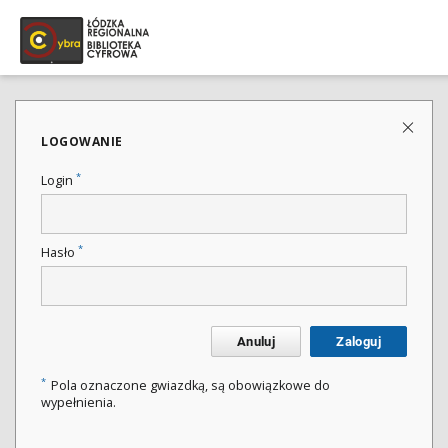
LOGOWANIE
*
Login
*
Hasło
Anuluj
Zaloguj
*
Pola oznaczone gwiazdką, są obowiązkowe do
wypełnienia.