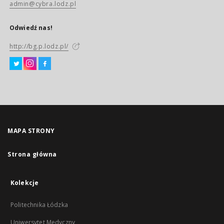
admin@cybra.lodz.pl
Odwiedź nas!
http://bg.p.lodz.pl/
MAPA STRONY
Strona główna
Kolekcje
Politechnika Łódzka
Uniwersytet Medyczny