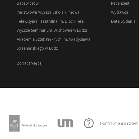
Bacewiczów
Recenzent
Państwowa Wyższa Szkoła Filmowa
Wydawca
Telewizyjna i Teatralna im. L. Schillera
Data wydania
Wyższe Seminarium Duchowne w Łodzi
Akademia Sztuk Pięknych im. Władysława
Strzemińskiego w Łodzi
...
Zobacz więcej