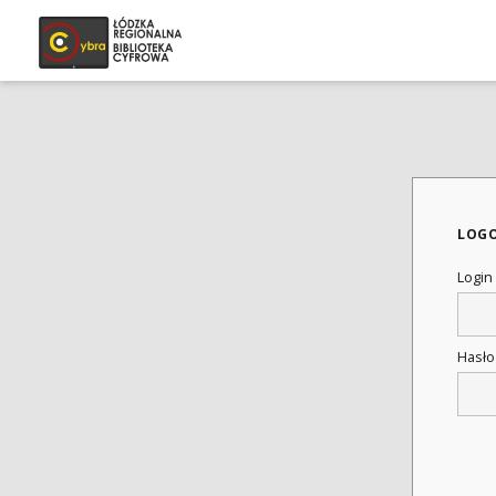
LOG
Login
Hasł