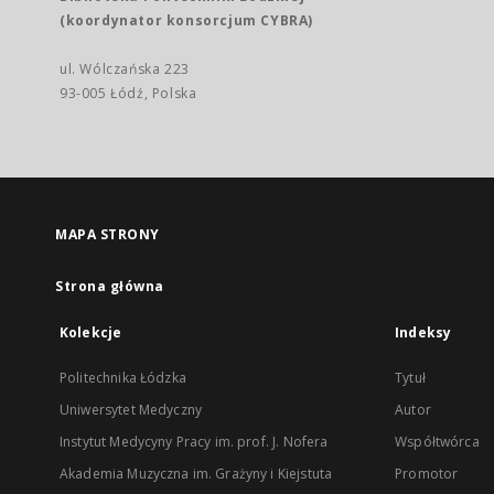
(koordynator konsorcjum CYBRA)
ul. Wólczańska 223
93-005 Łódź, Polska
MAPA STRONY
Strona główna
Kolekcje
Indeksy
Politechnika Łódzka
Tytuł
Uniwersytet Medyczny
Autor
Instytut Medycyny Pracy im. prof. J. Nofera
Współtwórca
Akademia Muzyczna im. Grażyny i Kiejstuta
Promotor