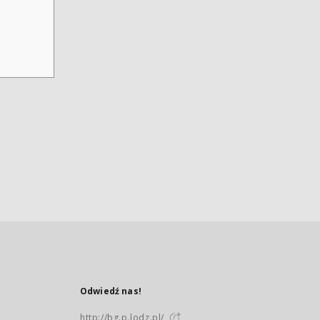
Odwiedź nas!
http://bg.p.lodz.pl/