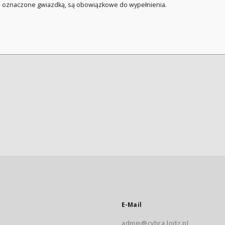
a oznaczone gwiazdką, są obowiązkowe do wypełnienia.
E-Mail
admin@cybra.lodz.pl