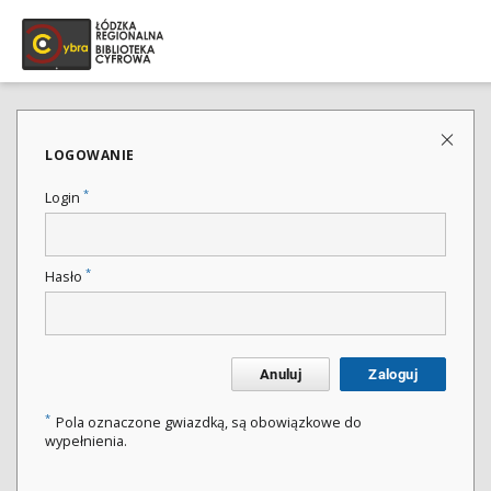
LOGOWANIE
*
Login
*
Hasło
Anuluj
Zaloguj
*
Pola oznaczone gwiazdką, są obowiązkowe do
wypełnienia.