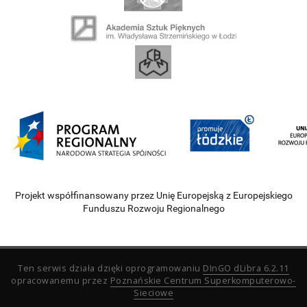
Projekt współfinansowany przez Unię Europejską z Europejskiego
Funduszu Rozwoju Regionalnego
Ten serwis działa dzięki oprogramowaniu
DInGO dLibra 6.2.11
opracowanemu przez
Poznańskie Centrum Superkomputerowo-
Sieciowe