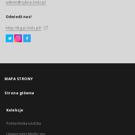
admin@cybra.lodz.pl
Odwiedź nas!
http://bg.p.lodz.pl/
MAPA STRONY
Strona główna
Kolekcje
Politechnika Łódzka
Uniwersytet Medyczny