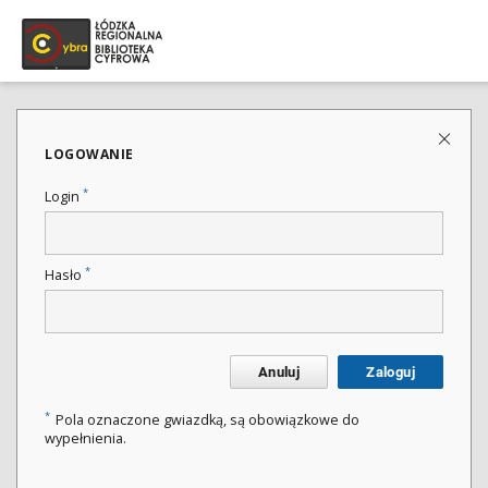
LOGOWANIE
*
Login
*
Hasło
Anuluj
Zaloguj
*
Pola oznaczone gwiazdką, są obowiązkowe do
wypełnienia.