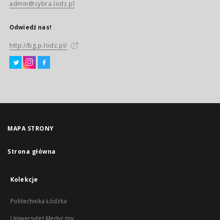
admin@cybra.lodz.pl
Odwiedź nas!
http://bg.p.lodz.pl/
MAPA STRONY
Strona główna
Kolekcje
Politechnika Łódzka
Uniwersytet Medyczny