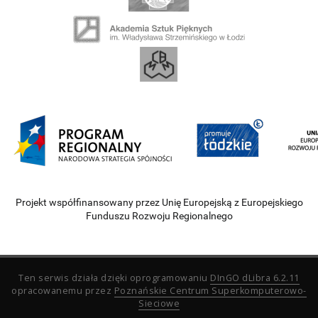
Projekt współfinansowany przez Unię Europejską z Europejskiego
Funduszu Rozwoju Regionalnego
Ten serwis działa dzięki oprogramowaniu
DInGO dLibra 6.2.11
opracowanemu przez
Poznańskie Centrum Superkomputerowo-
Sieciowe