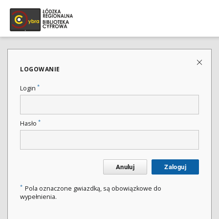
LOGOWANIE
*
Login
*
Hasło
Anuluj
Zaloguj
*
Pola oznaczone gwiazdką, są obowiązkowe do
wypełnienia.