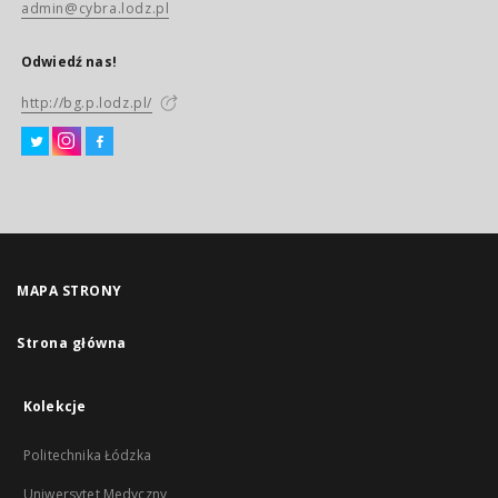
admin@cybra.lodz.pl
Odwiedź nas!
http://bg.p.lodz.pl/
MAPA STRONY
Strona główna
Kolekcje
Politechnika Łódzka
Uniwersytet Medyczny