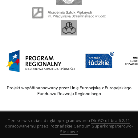
Projekt współfinansowany przez Unię Europejską z Europejskiego
Funduszu Rozwoju Regionalnego
Ten serwis działa dzięki oprogramowaniu
DInGO dLibra 6.2.11
opracowanemu przez
Poznańskie Centrum Superkomputerowo-
Sieciowe