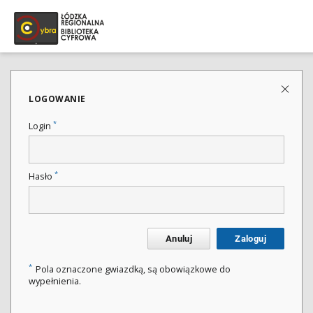
LOGOWANIE
*
Login
*
Hasło
Anuluj
Zaloguj
*
Pola oznaczone gwiazdką, są obowiązkowe do
wypełnienia.