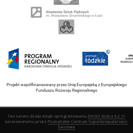
Projekt współfinansowany przez Unię Europejską z Europejskiego
Funduszu Rozwoju Regionalnego
Ten serwis działa dzięki oprogramowaniu
DInGO dLibra 6.2.11
opracowanemu przez
Poznańskie Centrum Superkomputerowo-
Sieciowe