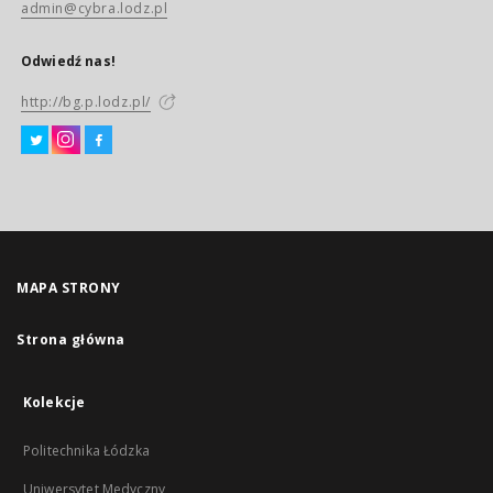
admin@cybra.lodz.pl
Odwiedź nas!
http://bg.p.lodz.pl/
MAPA STRONY
Strona główna
Kolekcje
Politechnika Łódzka
Uniwersytet Medyczny