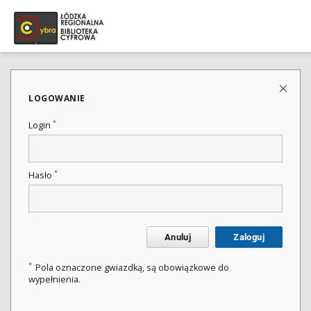
LOGOWANIE
*
Login
*
Hasło
Anuluj
Zaloguj
*
Pola oznaczone gwiazdką, są obowiązkowe do
wypełnienia.