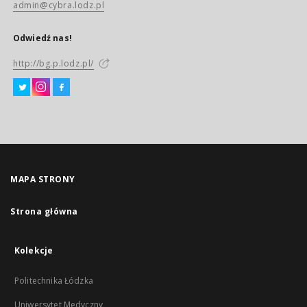
admin@cybra.lodz.pl
Odwiedź nas!
http://bg.p.lodz.pl/
MAPA STRONY
Strona główna
Kolekcje
Politechnika Łódzka
Uniwersytet Medyczny