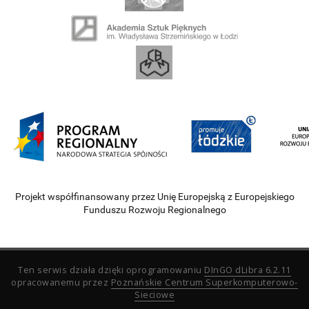
Projekt współfinansowany przez Unię Europejską z Europejskiego
Funduszu Rozwoju Regionalnego
Ten serwis działa dzięki oprogramowaniu
DInGO dLibra 6.2.11
opracowanemu przez
Poznańskie Centrum Superkomputerowo-
Sieciowe