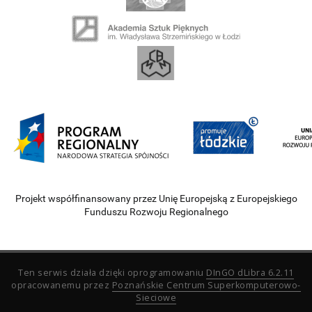
Projekt współfinansowany przez Unię Europejską z Europejskiego
Funduszu Rozwoju Regionalnego
Ten serwis działa dzięki oprogramowaniu
DInGO dLibra 6.2.11
opracowanemu przez
Poznańskie Centrum Superkomputerowo-
Sieciowe