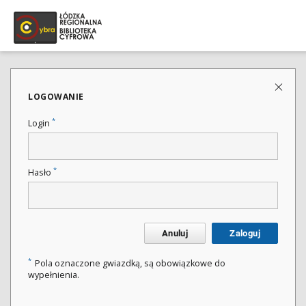
LOGOWANIE
*
Login
*
Hasło
Anuluj
Zaloguj
*
Pola oznaczone gwiazdką, są obowiązkowe do
wypełnienia.