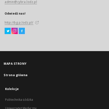
admin@cybra.lodz.pl
Odwiedź nas!
http://bg.p.lodz.pl/
MAPA STRONY
Strona główna
Kolekcje
Politechnika Łódzka
Uniwersytet Medyczny