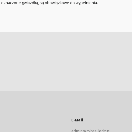
a oznaczone gwiazdką, są obowiązkowe do wypełnienia.
E-Mail
admin@cybra.lodz.pl