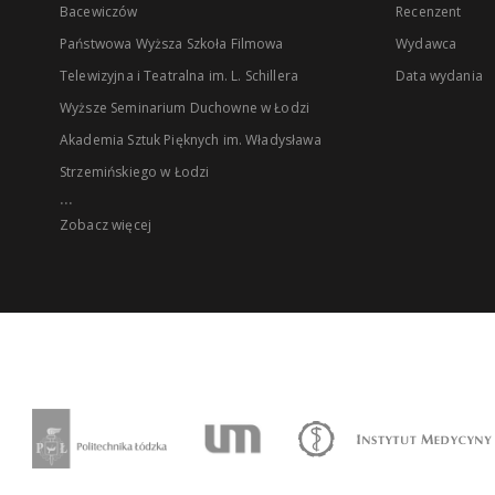
Bacewiczów
Recenzent
Państwowa Wyższa Szkoła Filmowa
Wydawca
Telewizyjna i Teatralna im. L. Schillera
Data wydania
Wyższe Seminarium Duchowne w Łodzi
Akademia Sztuk Pięknych im. Władysława
Strzemińskiego w Łodzi
...
Zobacz więcej