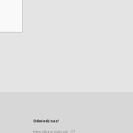
Odwiedź nas!
http://bg.p.lodz.pl/