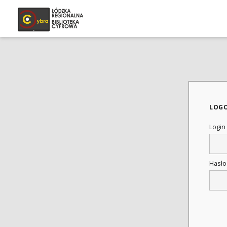
LOG
Login
Hasł