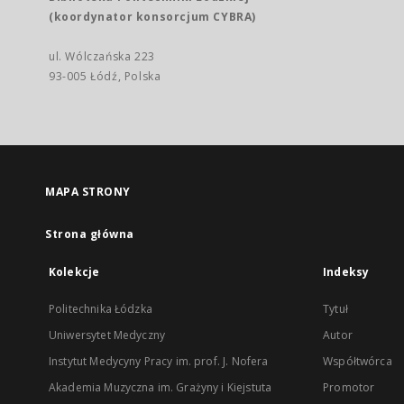
(koordynator konsorcjum CYBRA)
ul. Wólczańska 223
93-005 Łódź, Polska
MAPA STRONY
Strona główna
Kolekcje
Indeksy
Politechnika Łódzka
Tytuł
Uniwersytet Medyczny
Autor
Instytut Medycyny Pracy im. prof. J. Nofera
Współtwórca
Akademia Muzyczna im. Grażyny i Kiejstuta
Promotor