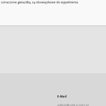
a oznaczone gwiazdką, są obowiązkowe do wypełnienia.
E-Mail
admin@cybra.lodz.pl