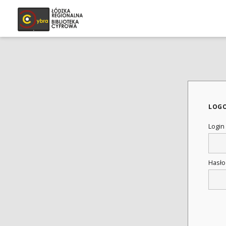
LOG
Login
Hasł