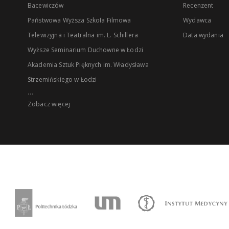
Bacewiczów
Recenzent
Państwowa Wyższa Szkoła Filmowa
Wydawca
Telewizyjna i Teatralna im. L. Schillera
Data wydania
Wyższe Seminarium Duchowne w Łodzi
Akademia Sztuk Pięknych im. Władysława
Strzemińskiego w Łodzi
...
Zobacz więcej