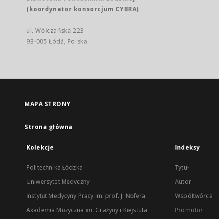
(koordynator konsorcjum CYBRA)
ul. Wólczańska 223
93-005 Łódź, Polska
MAPA STRONY
Strona główna
Kolekcje
Indeksy
Politechnika Łódzka
Tytuł
Uniwersytet Medyczny
Autor
Instytut Medycyny Pracy im. prof. J. Nofera
Współtwórca
Akademia Muzyczna im. Grażyny i Kiejstuta
Promotor