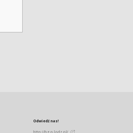
Odwiedź nas!
http://bg.p.lodz.pl/