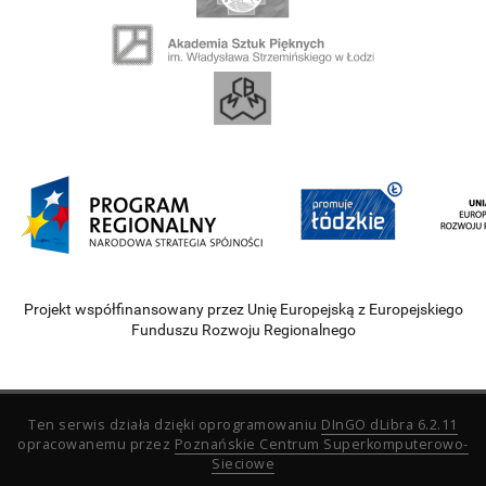
Projekt współfinansowany przez Unię Europejską z Europejskiego
Funduszu Rozwoju Regionalnego
Ten serwis działa dzięki oprogramowaniu
DInGO dLibra 6.2.11
opracowanemu przez
Poznańskie Centrum Superkomputerowo-
Sieciowe