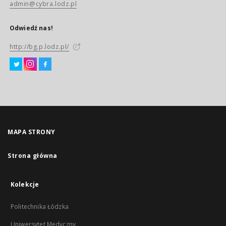
admin@cybra.lodz.pl
Odwiedź nas!
http://bg.p.lodz.pl/
MAPA STRONY
Strona główna
Kolekcje
Politechnika Łódzka
Uniwersytet Medyczny