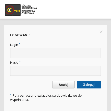
LOGOWANIE
*
Login
*
Hasło
Anuluj
Zaloguj
*
Pola oznaczone gwiazdką, są obowiązkowe do
wypełnienia.