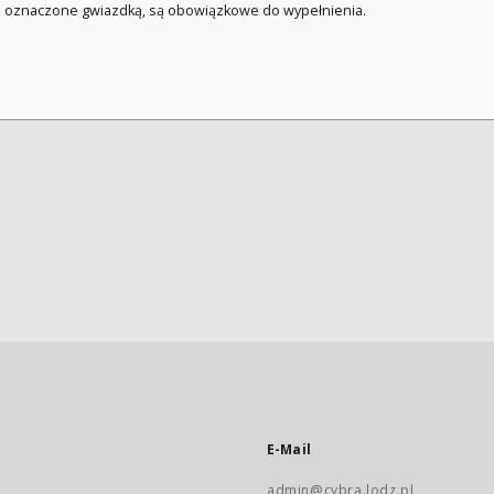
a oznaczone gwiazdką, są obowiązkowe do wypełnienia.
E-Mail
admin@cybra.lodz.pl