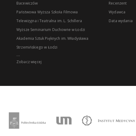
Bacewiczów
Recenzent
Państwowa Wyższa Szkoła Filmowa
Wydawca
Telewizyjna i Teatralna im. L. Schillera
Data wydania
Wyższe Seminarium Duchowne w Łodzi
Akademia Sztuk Pięknych im. Władysława
Strzemińskiego w Łodzi
...
Zobacz więcej