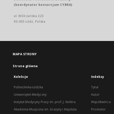
(koordynator konsorcjum CYBRA)
ul. Wólczańska 223
93-005 Łódź, Polska
MAPA STRONY
Strona główna
Kolekcje
Indeksy
Politechnika Łódzka
Tytuł
Uniwersytet Medyczny
Autor
Instytut Medycyny Pracy im. prof. J. Nofera
Współtwórca
Akademia Muzyczna im. Grażyny i Kiejstuta
Promotor