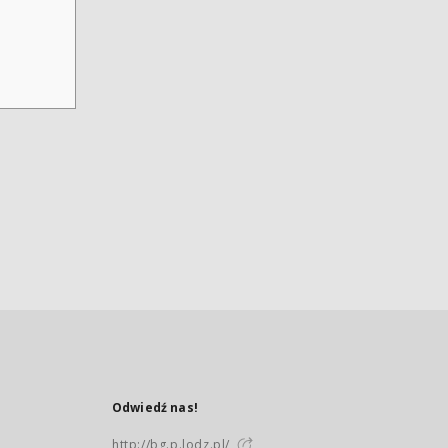
Odwiedź nas!
http://bg.p.lodz.pl/