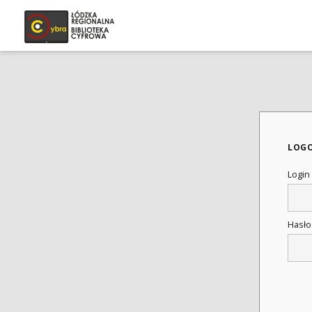
LOG
Login
Hasł