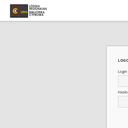
LOG
Login
Hasł