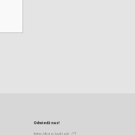
Odwiedź nas!
http://bg.p.lodz.pl/