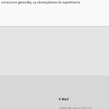
a oznaczone gwiazdką, są obowiązkowe do wypełnienia.
E-Mail
admin@cybra.lodz.pl