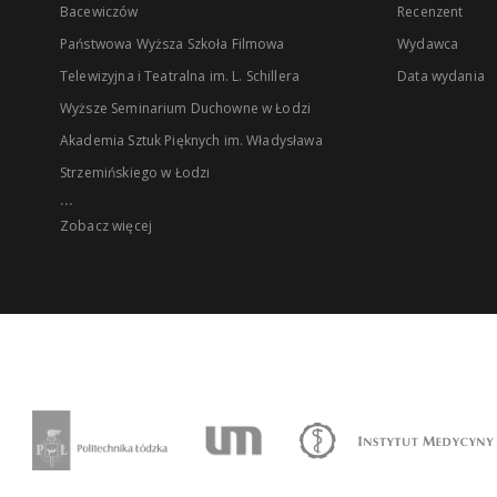
Bacewiczów
Recenzent
Państwowa Wyższa Szkoła Filmowa
Wydawca
Telewizyjna i Teatralna im. L. Schillera
Data wydania
Wyższe Seminarium Duchowne w Łodzi
Akademia Sztuk Pięknych im. Władysława
Strzemińskiego w Łodzi
...
Zobacz więcej