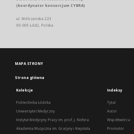
(koordynator konsorcjum CYBRA)
ul. Wólczańska 223
93-005 Łódź, Polska
MAPA STRONY
Strona główna
Kolekcje
Indeksy
Politechnika Łódzka
Tytuł
Uniwersytet Medyczny
Autor
Instytut Medycyny Pracy im. prof. J. Nofera
Współtwórca
Akademia Muzyczna im. Grażyny i Kiejstuta
Promotor