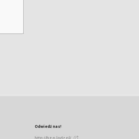
Odwiedź nas!
http://bg.p.lodz.pl/