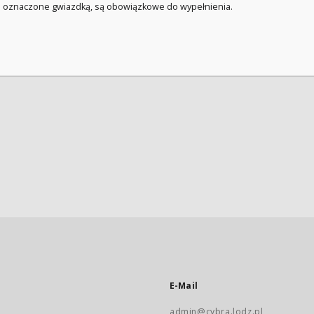
a oznaczone gwiazdką, są obowiązkowe do wypełnienia.
E-Mail
admin@cybra.lodz.pl