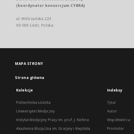
(koordynator konsorcjum CYBRA)
ul. Wólczańska 223
93-005 Łódź, Polska
MAPA STRONY
Strona główna
Kolekcje
Indeksy
Politechnika Łódzka
Tytuł
Uniwersytet Medyczny
Autor
Instytut Medycyny Pracy im. prof. J. Nofera
Współtwórca
Akademia Muzyczna im. Grażyny i Kiejstuta
Promotor