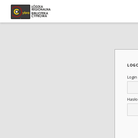
LOG
Login
Hasł