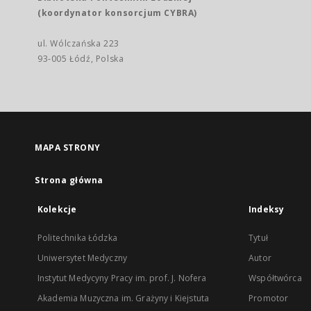
(koordynator konsorcjum CYBRA)
ul. Wólczańska 223
93-005 Łódź, Polska
MAPA STRONY
Strona główna
Kolekcje
Indeksy
Politechnika Łódzka
Tytuł
Uniwersytet Medyczny
Autor
Instytut Medycyny Pracy im. prof. J. Nofera
Współtwórca
Akademia Muzyczna im. Grażyny i Kiejstuta
Promotor