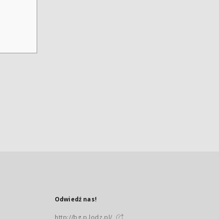
Odwiedź nas!
http://bg.p.lodz.pl/