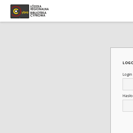
LOG
Login
Hasł