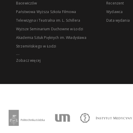
Bacewiczów
Recenzent
Państwowa Wyższa Szkoła Filmowa
Wydawca
Telewizyjna i Teatralna im. L. Schillera
Data wydania
Wyższe Seminarium Duchowne w Łodzi
Akademia Sztuk Pięknych im. Władysława
Strzemińskiego w Łodzi
...
Zobacz więcej