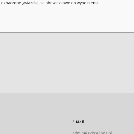
a oznaczone gwiazdką, są obowiązkowe do wypełnienia.
E-Mail
admin@cybra.lodz.pl